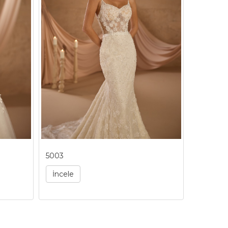
5003
5004
İncele
İncele