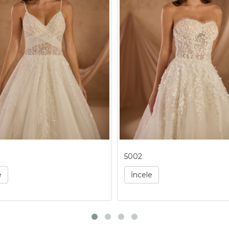
5002
e
İncele