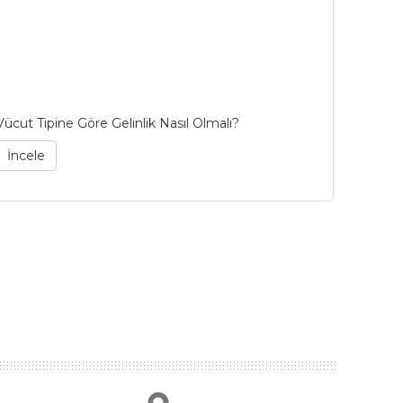
Vücut Tipine Göre Gelinlik Nasıl Olmalı?
53 Yıllı
Bianco 
İncele
İncel