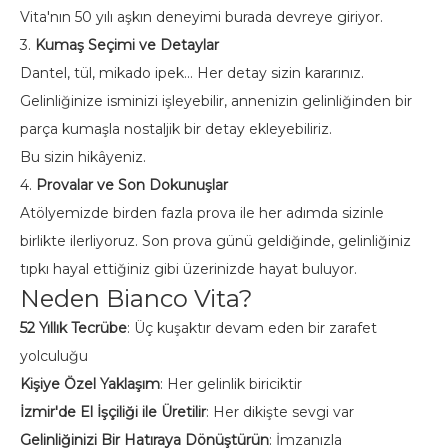
Vita'nın 50 yılı aşkın deneyimi burada devreye giriyor.
3.
Kumaş Seçimi ve Detaylar
Dantel, tül, mikado ipek… Her detay sizin kararınız.
Gelinliğinize isminizi işleyebilir, annenizin gelinliğinden bir
parça kumaşla nostaljik bir detay ekleyebiliriz.
Bu sizin hikâyeniz.
4.
Provalar ve Son Dokunuşlar
Atölyemizde birden fazla prova ile her adımda sizinle
birlikte ilerliyoruz. Son prova günü geldiğinde, gelinliğiniz
tıpkı hayal ettiğiniz gibi üzerinizde hayat buluyor.
Neden Bianco Vita?
52 Yıllık Tecrübe
: Üç kuşaktır devam eden bir zarafet
yolculuğu
Kişiye Özel Yaklaşım
: Her gelinlik biriciktir
İzmir'de El İşçiliği ile Üretilir
: Her dikişte sevgi var
Gelinliğinizi Bir Hatıraya Dönüştürün
: İmzanızla