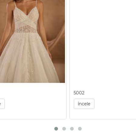
5002
e
İncele