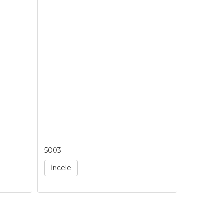
5003
5004
İncele
İncele