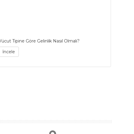
Vücut Tipine Göre Gelinlik Nasıl Olmalı?
53 Yıllı
Bianco 
İncele
İncel