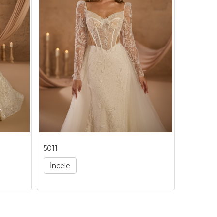
5011
5012
İncele
İncele