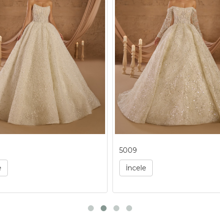
5009
e
İncele