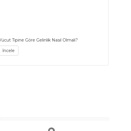
Vücut Tipine Göre Gelinlik Nasıl Olmalı?
53 Yıllı
Bianco 
İncele
İncel